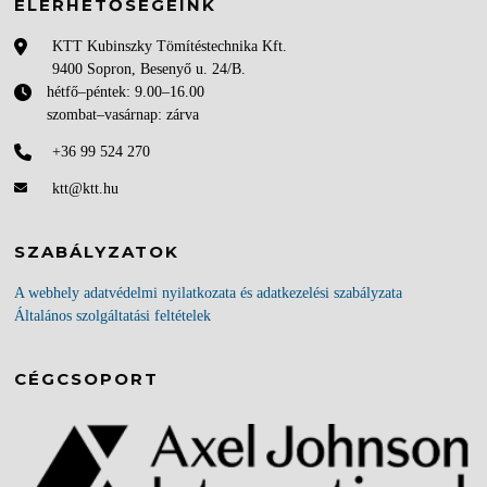
ELÉRHETŐSÉGEINK
KTT Kubinszky Tömítéstechnika Kft.
9400 Sopron, Besenyő u. 24/B.
hétfő–péntek: 9.00–16.00
szombat–vasárnap: zárva
+36 99 524 270
ktt@ktt.hu
SZABÁLYZATOK
A webhely adatvédelmi nyilatkozata és adatkezelési szabályzata
Általános szolgáltatási feltételek
CÉGCSOPORT