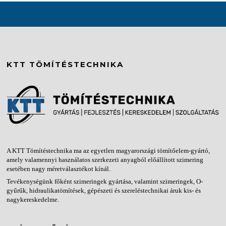
KTT TÖMÍTÉSTECHNIKA
A KTT Tömítéstechnika ma az egyetlen magyarországi tömítőelem-gyártó,
amely valamennyi használatos szerkezeti anyagból előállított szimering
esetében nagy méretválasztékot kínál.
Tevékenységünk főként szimeringek gyártása, valamint szimeringek, O-
gyűrűk, hidraulikatömítések, gépészeti és szereléstechnikai áruk kis- és
nagykereskedelme.