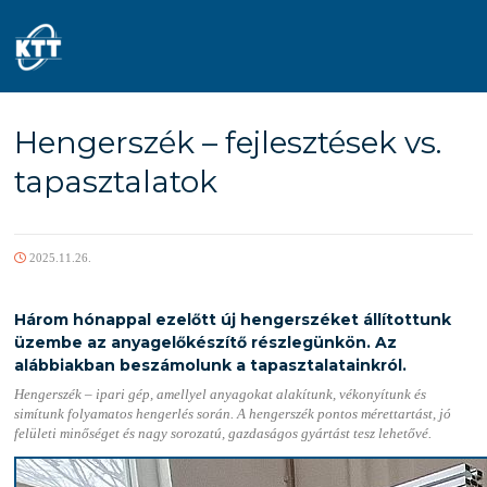
Ugrás a tartalomra
Hengerszék – fejlesztések vs.
tapasztalatok
2025.11.26.
Három hónappal ezelőtt új hengerszéket állítottunk
üzembe az anyagelőkészítő részlegünkön. Az
alábbiakban beszámolunk a tapasztalatainkról.
Hengerszék – ipari gép, amellyel anyagokat alakítunk, vékonyítunk és
simítunk folyamatos hengerlés során. A hengerszék pontos mérettartást, jó
felületi minőséget és nagy sorozatú, gazdaságos gyártást tesz lehetővé.