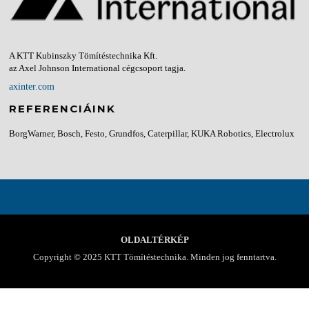
A KTT Kubinszky Tömítéstechnika Kft.
az Axel Johnson International cégcsoport tagja.
axinter.com
REFERENCIÁINK
BorgWarner, Bosch, Festo, Grundfos, Caterpillar, KUKA Robotics, Electrolux
OLDALTÉRKÉP
Copyright © 2025 KTT Tömítéstechnika. Minden jog fenntartva.
Screenr parallax theme
által FameThemes