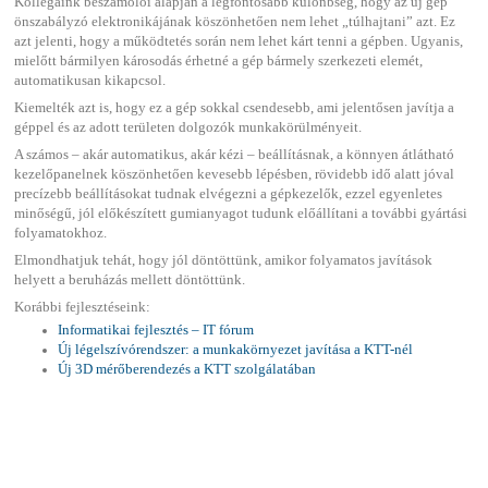
Kollégáink beszámolói alapján a legfontosabb különbség, hogy az új gép
önszabályzó elektronikájának köszönhetően nem lehet „túlhajtani” azt. Ez
azt jelenti, hogy a működtetés során nem lehet kárt tenni a gépben. Ugyanis,
mielőtt bármilyen károsodás érhetné a gép bármely szerkezeti elemét,
automatikusan kikapcsol.
Kiemelték azt is, hogy ez a gép sokkal csendesebb, ami jelentősen javítja a
géppel és az adott területen dolgozók munkakörülményeit.
A számos – akár automatikus, akár kézi – beállításnak, a könnyen átlátható
kezelőpanelnek köszönhetően kevesebb lépésben, rövidebb idő alatt jóval
precízebb beállításokat tudnak elvégezni a gépkezelők, ezzel egyenletes
minőségű, jól előkészített gumianyagot tudunk előállítani a további gyártási
folyamatokhoz.
Elmondhatjuk tehát, hogy jól döntöttünk, amikor folyamatos javítások
helyett a beruházás mellett döntöttünk.
Korábbi fejlesztéseink:
Informatikai fejlesztés – IT fórum
Új légelszívórendszer: a munkakörnyezet javítása a KTT-nél
Új 3D mérőberendezés a KTT szolgálatában
KIRAKOTT
HÍREK
-BAN