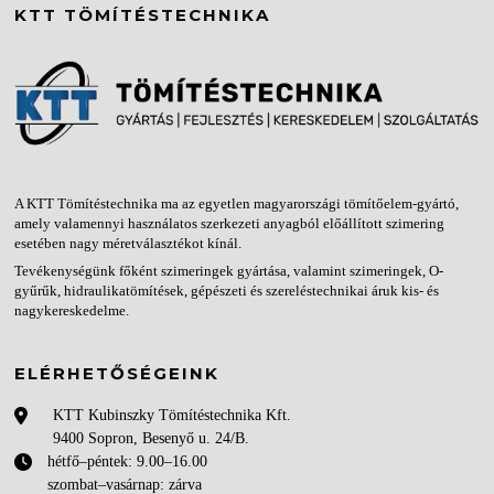
KTT TÖMÍTÉSTECHNIKA
A KTT Tömítéstechnika ma az egyetlen magyarországi tömítőelem-gyártó,
amely valamennyi használatos szerkezeti anyagból előállított szimering
esetében nagy méretválasztékot kínál.
Tevékenységünk főként szimeringek gyártása, valamint szimeringek, O-
gyűrűk, hidraulikatömítések, gépészeti és szereléstechnikai áruk kis- és
nagykereskedelme.
ELÉRHETŐSÉGEINK
KTT Kubinszky Tömítéstechnika Kft.
9400 Sopron, Besenyő u. 24/B.
hétfő–péntek: 9.00–16.00
szombat–vasárnap: zárva