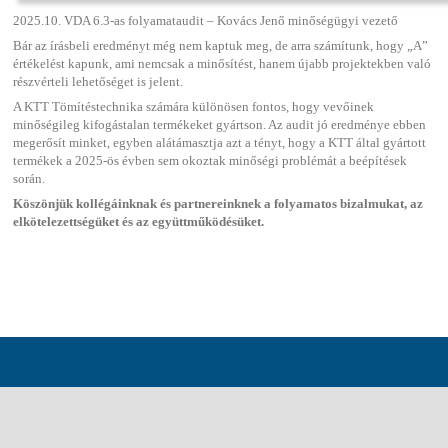
2025.10. VDA 6.3-as folyamataudit – Kovács Jenő minőségügyi vezető
Bár az írásbeli eredményt még nem kaptuk meg, de arra számítunk, hogy „A”
értékelést kapunk, ami nemcsak a minősítést, hanem újabb projektekben való
részvérteli lehetőséget is jelent.
A KTT Tömítéstechnika számára különösen fontos, hogy vevőinek
minőségileg kifogástalan termékeket gyártson. Az audit jó eredménye ebben
megerősít minket, egyben alátámasztja azt a tényt, hogy a KTT által gyártott
termékek a 2025-ös évben sem okoztak minőségi problémát a beépítések
során.
Köszönjük kollégáinknak és partnereinknek a folyamatos bizalmukat, az
elkötelezettségüket és az együttműködésüket.
KIRAKOTT
HÍREK
-BAN