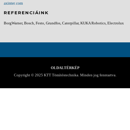
axinter.com
REFERENCIÁINK
BorgWarner, Bosch, Festo, Grundfos, Caterpillar, KUKA Robotics, Electrolux
OLDALTÉRKÉP
Copyright © 2025 KTT Tömítéstechnika. Minden jog fenntartva.
Screenr parallax theme
által FameThemes