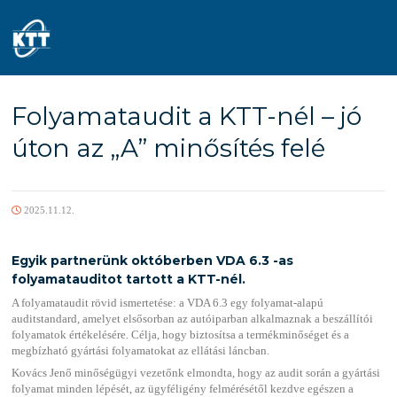
Ugrás a tartalomra
Folyamataudit a KTT-nél – jó
úton az „A” minősítés felé
2025.11.12.
Egyik partnerünk októberben VDA 6.3 -as
folyamatauditot tartott a KTT-nél.
A folyamataudit rövid ismertetése: a VDA 6.3 egy folyamat-alapú
auditstandard, amelyet elsősorban az autóiparban alkalmaznak a beszállítói
folyamatok értékelésére. Célja, hogy biztosítsa a termékminőséget és a
megbízható gyártási folyamatokat az ellátási láncban.
Kovács Jenő minőségügyi vezetőnk elmondta, hogy az audit során a gyártási
folyamat minden lépését, az ügyféligény felmérésétől kezdve egészen a