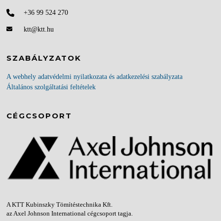
+36 99 524 270
ktt@ktt.hu
SZABÁLYZATOK
A webhely adatvédelmi nyilatkozata és adatkezelési szabályzata
Általános szolgáltatási feltételek
CÉGCSOPORT
A KTT Kubinszky Tömítéstechnika Kft.
az Axel Johnson International cégcsoport tagja.