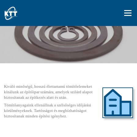
Ugrás a tartalomra
Menü
Kiváló minőségű, hosszú élettartamú tömítőelemeket
kínálunk az építőipar számára, amelyek szilárd alapot
biztosítanak az építkezés alatt és után.
Tömítőanyagaink ellenállnak a szélsőséges időjárási
körülményeknek. Tartósságot és megbízhatóságot
biztosítanak minden építési igényhez.