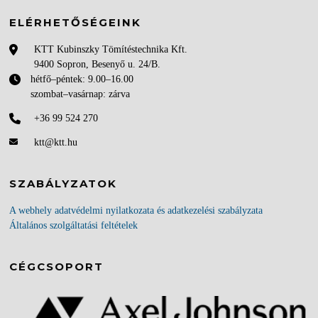
ELÉRHETŐSÉGEINK
KTT Kubinszky Tömítéstechnika Kft.
9400 Sopron, Besenyő u. 24/B.
hétfő–péntek: 9.00–16.00
szombat–vasárnap: zárva
+36 99 524 270
ktt@ktt.hu
SZABÁLYZATOK
A webhely adatvédelmi nyilatkozata és adatkezelési szabályzata
Általános szolgáltatási feltételek
CÉGCSOPORT