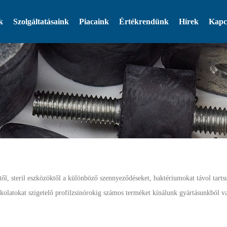
k
Szolgáltatásaink
Piacaink
Értékrendünk
Hírek
Kapc
ől, steril eszközöktől a különböző szennyeződéseket, baktériumokat távol tarts
rkolatokat szigetelő profilzsinórokig számos terméket kínálunk gyártásunkból 