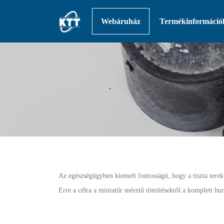
Ugrás a tartalomra
Webáruház
Termékinformáció
Az egészségügyben kiemelt fontosságú, hogy a tiszta terekt
Erre a célra a miniatűr méretű tömítésektől a komplett bu