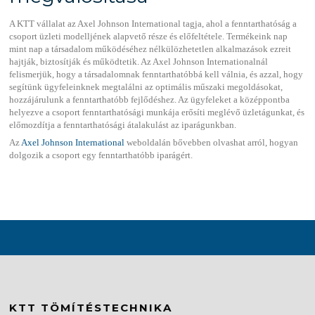
A KTT vállalat az Axel Johnson International tagja, ahol a fenntarthatóság a
csoport üzleti modelljének alapvető része és előfeltétele. Termékeink nap
mint nap a társadalom működéséhez nélkülözhetetlen alkalmazások ezreit
hajtják, biztosítják és működtetik. Az Axel Johnson Internationalnál
felismerjük, hogy a társadalomnak fenntarthatóbbá kell válnia, és azzal, hogy
segítünk ügyfeleinknek megtalálni az optimális műszaki megoldásokat,
hozzájárulunk a fenntarthatóbb fejlődéshez. Az ügyfeleket a középpontba
helyezve a csoport fenntarthatósági munkája erősíti meglévő üzletágunkat, és
előmozdítja a fenntarthatósági átalakulást az iparágunkban.
Az
Axel Johnson International
weboldalán bővebben olvashat arról, hogyan
dolgozik a csoport egy fenntarthatóbb iparágért.
KTT TÖMÍTÉSTECHNIKA