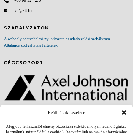
+36 99 524 270
ktt@ktt.hu
SZABÁLYZATOK
A webhely adatvédelmi nyilatkozata és adatkezelési szabályzata
Általános szolgáltatási feltételek
CÉGCSOPORT
Beállítások kezelése
A KTT Kubinszky Tömítéstechnika Kft.
az Axel Johnson International cégcsoport tagja.
A legjobb felhasználói élmény biztosítása érdekében olyan technológiákat
axinter.com
használunk, mint például a cookie-k, hogy tároljuk az eszközinformációkat