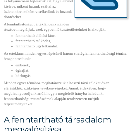
és folyamatosan fejlesszük azt, figyelemmel
kísérve, miként hatunk ezáltal az
üzleteinkre, miként viselkedünk és hozunk
döntéseket.
A fenntarthatóságot értékláncunk minden
részébe integráljuk, ezek egyben fókuszterületeinket is alkotják:
fenntartható ellátási lánc,
fenntartható működés,
fenntartható ügyfélkínálat.
Az értéklánc minden egyes lépésénél három stratégiai fenntarthatósági témára
összpontosítunk:
emberek,
éghajlat,
körforgás.
Minden egyes témához meghatározzuk a hosszú távú célokat és az
elérésükhöz szükséges tevékenységeket. Annak érdekében, hogy
megbizonyosodjunk arról, hogy a megfelelő irányba haladunk,
fenntarthatósági mutatószámok alapján rendszeresen mérjük
teljesítményünket.
A fenntartható társadalom
megvalósítása