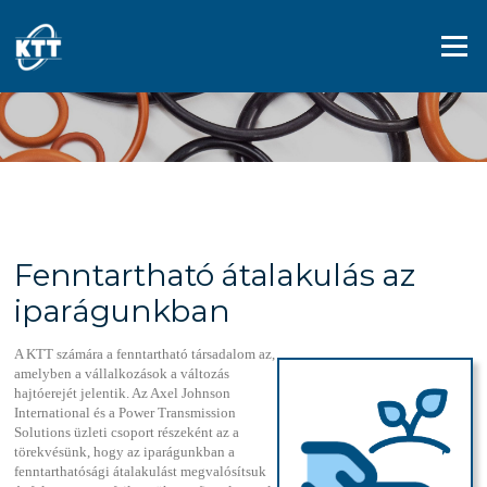
Ugrás a tartalomra
Menü
Fenntartható átalakulás az
iparágunkban
A KTT számára a fenntartható társadalom az,
amelyben a vállalkozások a változás
hajtóerejét jelentik. Az Axel Johnson
International és a Power Transmission
Solutions üzleti csoport részeként az a
törekvésünk, hogy az iparágunkban a
fenntarthatósági átalakulást megvalósítsuk